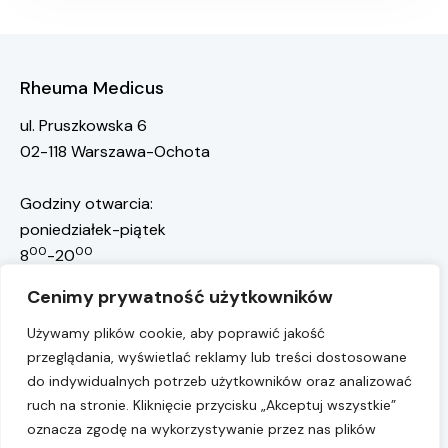
Rheuma Medicus
ul. Pruszkowska 6
02-118 Warszawa-Ochota
Godziny otwarcia:
poniedziałek-piątek
00
00
8
-20
rejestracja@rheuma-medicus.pl
Cenimy prywatność użytkowników
668 117 301
Rejestracja pacjentów:
Używamy plików cookie, aby poprawić jakość
przeglądania, wyświetlać reklamy lub treści dostosowane
22 10 10 755
Przychodnia:
do indywidualnych potrzeb użytkowników oraz analizować
Numer konta:
ruch na stronie. Kliknięcie przycisku „Akceptuj wszystkie”
75 1050 1025 1000 0090 7238 7302
oznacza zgodę na wykorzystywanie przez nas plików