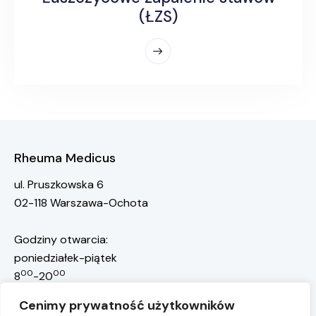
(ŁZS)
Rheuma Medicus
ul. Pruszkowska 6
02-118 Warszawa-Ochota
Godziny otwarcia:
poniedziałek-piątek
00
00
8
-20
rejestracja@rheuma-medicus.pl
Cenimy prywatność użytkowników