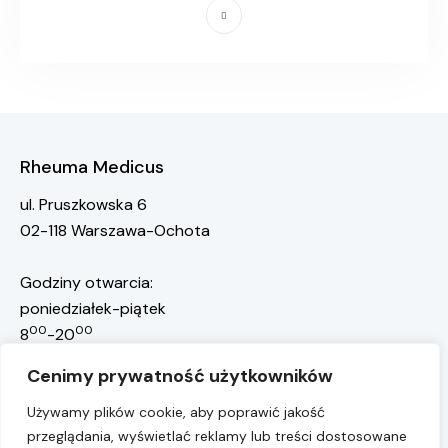
Rheuma Medicus
ul. Pruszkowska 6
02-118 Warszawa-Ochota
Godziny otwarcia:
poniedziałek-piątek
00
00
8
-20
rejestracja@rheuma-medicus.pl
Cenimy prywatność użytkowników
668 117 301
Rejestracja pacjentów:
Używamy plików cookie, aby poprawić jakość
przeglądania, wyświetlać reklamy lub treści dostosowane
22 10 10 755
Przychodnia: