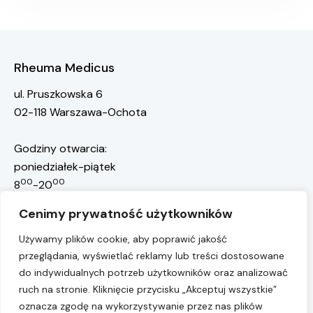
Rheuma Medicus
ul. Pruszkowska 6
02-118 Warszawa-Ochota
Godziny otwarcia:
poniedziałek-piątek
00
00
8
-20
rejestracja@rheuma-medicus.pl
Cenimy prywatność użytkowników
668 117 301
Rejestracja pacjentów:
Używamy plików cookie, aby poprawić jakość
przeglądania, wyświetlać reklamy lub treści dostosowane
22 10 10 755
Przychodnia:
do indywidualnych potrzeb użytkowników oraz analizować
Numer konta:
ruch na stronie. Kliknięcie przycisku „Akceptuj wszystkie”
75 1050 1025 1000 0090 7238 7302
oznacza zgodę na wykorzystywanie przez nas plików