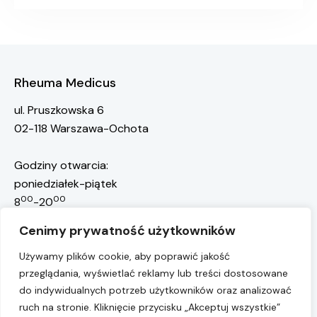
Rheuma Medicus
ul. Pruszkowska 6
02-118 Warszawa-Ochota
Godziny otwarcia:
poniedziałek-piątek
00
00
8
-20
rejestracja@rheuma-medicus.pl
Cenimy prywatność użytkowników
668 117 301
Rejestracja pacjentów:
Używamy plików cookie, aby poprawić jakość
przeglądania, wyświetlać reklamy lub treści dostosowane
22 10 10 755
Przychodnia:
do indywidualnych potrzeb użytkowników oraz analizować
Numer konta:
ruch na stronie. Kliknięcie przycisku „Akceptuj wszystkie”