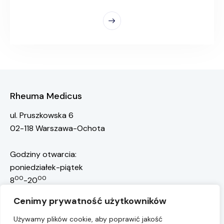
Rheuma Medicus
ul. Pruszkowska 6
02-118 Warszawa-Ochota
Godziny otwarcia:
poniedziałek-piątek
00
00
8
-20
rejestracja@rheuma-medicus.pl
Cenimy prywatność użytkowników
668 117 301
Rejestracja pacjentów:
Używamy plików cookie, aby poprawić jakość