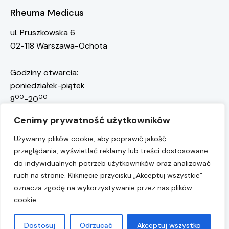
Rheuma Medicus
ul. Pruszkowska 6
02-118 Warszawa-Ochota
Godziny otwarcia:
poniedziałek-piątek
00
00
8
-20
rejestracja@rheuma-medicus.pl
Cenimy prywatność użytkowników
668 117 301
Rejestracja pacjentów:
Używamy plików cookie, aby poprawić jakość
przeglądania, wyświetlać reklamy lub treści dostosowane
22 10 10 755
Przychodnia:
do indywidualnych potrzeb użytkowników oraz analizować
Numer konta:
ruch na stronie. Kliknięcie przycisku „Akceptuj wszystkie”
75 1050 1025 1000 0090 7238 7302
oznacza zgodę na wykorzystywanie przez nas plików
cookie.
Rheuma Medicus © 2026
Dostosuj
Odrzucać
Akceptuj wszystko