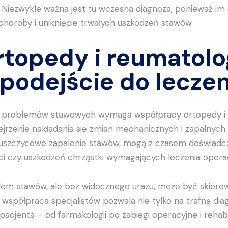
Niezwykle ważna jest tu wczesna diagnoza, ponieważ im s
horoby i uniknięcie trwałych uszkodzeń stawów.
topedy i reumatolo
podejście do lecze
e problemów stawowych wymaga współpracy ortopedy i 
ejrzenie nakładania się zmian mechanicznych i zapalnych.
 łuszczycowe zapalenie stawów, mogą z czasem doświadc
ści czy uszkodzeń chrząstki wymagających leczenia opera
bólem stawów, ale bez widocznego urazu, może być skier
współpraca specjalistów pozwala nie tylko na trafną diag
cjenta – od farmakologii po zabiegi operacyjne i rehabil