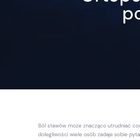
p
Ból stawów może znacząco utrudniać codz
dolegliwości wiele osób zadaje sobie pyt