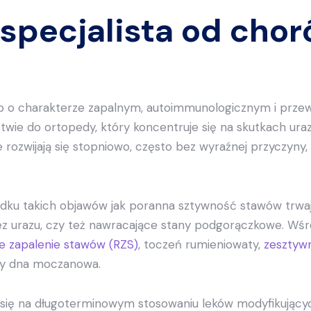
specjalista od chor
 o charakterze zapalnym, autoimmunologicznym i przewle
stwie do ortopedy, który koncentruje się na skutkach u
e rozwijają się stopniowo, często bez wyraźnej przyczyny,
dku takich objawów jak poranna sztywność stawów trwa
bez urazu, czy też nawracające stany podgorączkowe. W
e zapalenie stawów (RZS)
, toczeń rumieniowaty,
zesztywn
zy dna moczanowa.
 się na długoterminowym stosowaniu leków modyfikujący