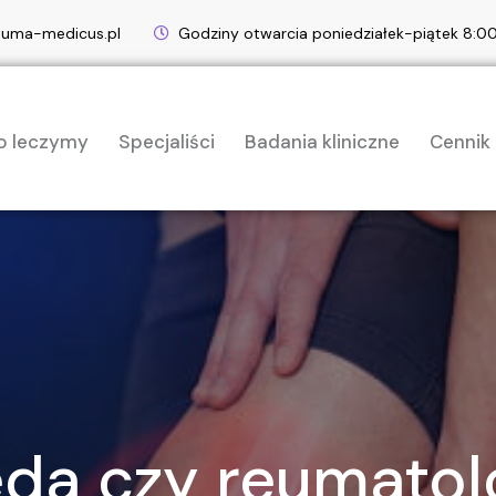
euma-medicus.pl
Godziny otwarcia poniedziałek-piątek 8:
o leczymy
Specjaliści
Badania kliniczne
Cennik
da czy reumatol