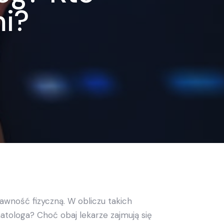
i?
awność fizyczną. W obliczu takich
matologa? Choć obaj lekarze zajmują się