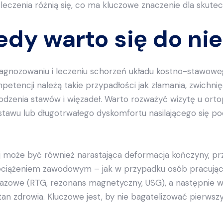
eczenia różnią się, co ma kluczowe znaczenie dla skutecz
edy warto się do ni
diagnozowaniu i leczeniu schorzeń układu kostno-stawowe
tencji należą takie przypadłości jak złamania, zwichnię
odzenia stawów i więzadeł. Warto rozważyć wizytę u or
 stawu lub długotrwałego dyskomfortu nasilającego się p
 może być również narastająca deformacja kończyny, prz
rzeciążeniem zawodowym – jak w przypadku osób pracując
zowe (RTG, rezonans magnetyczny, USG), a następnie wdr
tan zdrowia. Kluczowe jest, by nie bagatelizować pierws