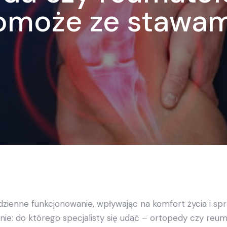
omoże ze stawam
ienne funkcjonowanie, wpływając na komfort życia i spr
anie: do którego specjalisty się udać – ortopedy czy reu