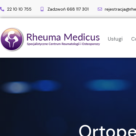
22 10 10 755
Zadzwoń 668 117 301
rejestracja@rh
Usługi
C
Ortope