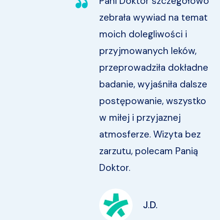
Pani Doktor szczegółowo
em, że
zebrała wywiad na temat
moich dolegliwości i
ą.
przyjmowanych leków,
ią
przeprowadziła dokładne
badanie, wyjaśniła dalsze
postępowanie, wszystko
w miłej i przyjaznej
atmosferze. Wizyta bez
zarzutu, polecam Panią
Doktor.
J.D.