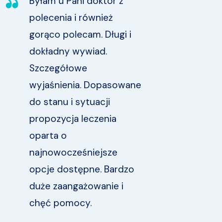
Byłam u Pani doktor z
W
polecenia i również
r
gorąco polecam. Długi i
c
dokładny wywiad.
p
Szczegółowe
B
wyjaśnienia. Dopasowane
d
do stanu i sytuacji
propozycja leczenia
oparta o
najnowocześniejsze
opcje dostępne. Bardzo
duże zaangażowanie i
chęć pomocy.