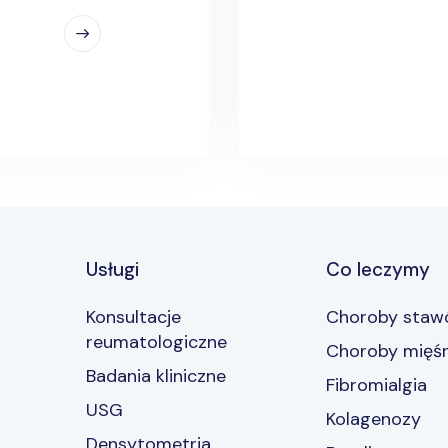
Usługi
Co leczymy
Konsultacje
Choroby stawó
reumatologiczne
Choroby mięśn
Badania kliniczne
Fibromialgia
USG
Kolagenozy
Densytometria