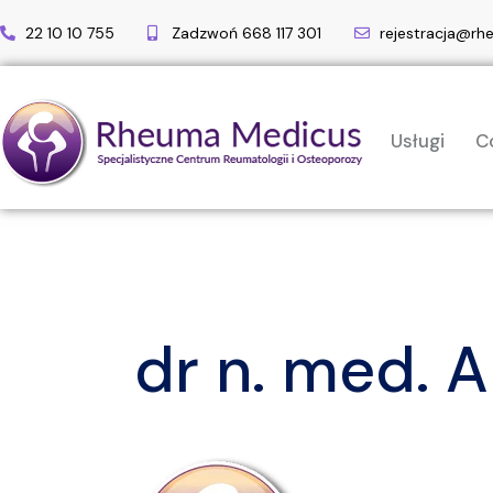
22 10 10 755
Zadzwoń 668 117 301
rejestracja@rh
Usługi
C
dr n. med. 