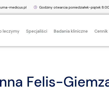
euma-medicus.pl
Godziny otwarcia poniedziałek-piątek 8:
o leczymy
Specjaliści
Badania kliniczne
Cennik
Anna Felis-Giemz