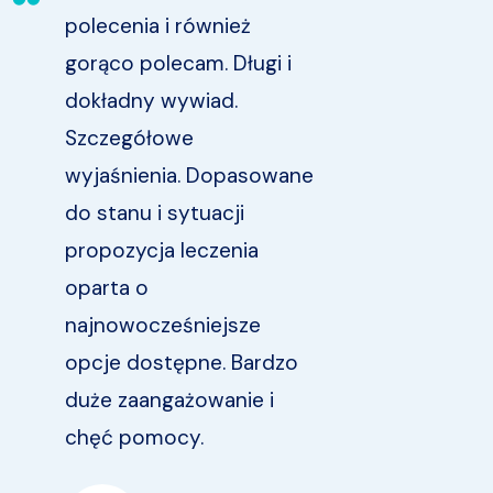
polecenia i również
r
gorąco polecam. Długi i
c
dokładny wywiad.
p
Szczegółowe
B
wyjaśnienia. Dopasowane
d
do stanu i sytuacji
propozycja leczenia
oparta o
najnowocześniejsze
opcje dostępne. Bardzo
duże zaangażowanie i
chęć pomocy.