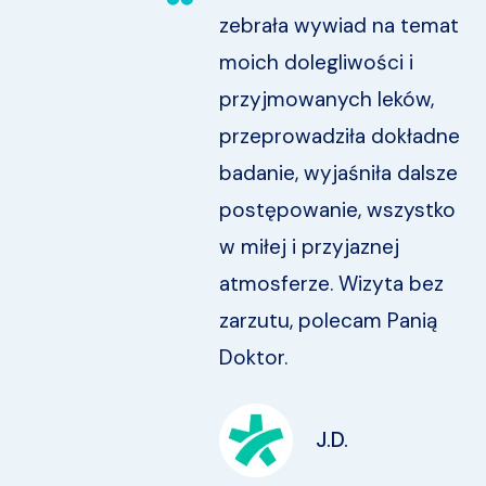
em, że
zebrała wywiad na temat
moich dolegliwości i
ą.
przyjmowanych leków,
ią
przeprowadziła dokładne
badanie, wyjaśniła dalsze
postępowanie, wszystko
w miłej i przyjaznej
atmosferze. Wizyta bez
zarzutu, polecam Panią
Doktor.
J.D.